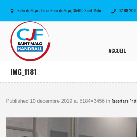
Salle du Naye : Terre-Plein du Naye, 35400 Saint-Malo
02 99 20 0
ACCUEIL
IMG_1181
Reportage Phot
Published
10 décembre 2019
at 5184×3456 in