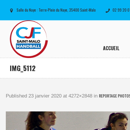
Salle du Naye : Terre-Plein du Naye, 35400 Saint-Malo
02 99 20 0
ACCUEIL
IMG_5112
REPORTAGE PHOTOS /
Published
23 janvier 2020
at 4272×2848 in