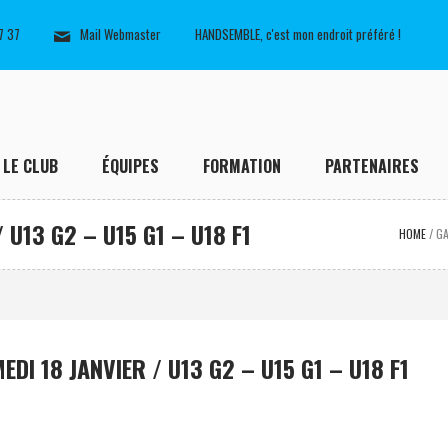
7 37
Mail Webmaster
HANDSEMBLE, c'est mon endroit préféré !
LE CLUB
ÉQUIPES
FORMATION
PARTENAIRES
U13 G2 – U15 G1 – U18 F1
HOME
/
G
I 18 JANVIER / U13 G2 – U15 G1 – U18 F1