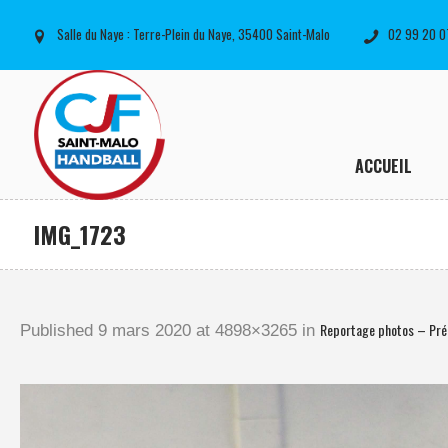
Salle du Naye : Terre-Plein du Naye, 35400 Saint-Malo
02 99 20 0
ACCUEIL
IMG_1723
Reportage photos – Pr
Published
9 mars 2020
at 4898×3265 in