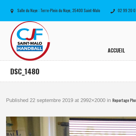
Salle du Naye : Terre-Plein du Naye, 35400 Saint-Malo
02 99 20 0
ACCUEIL
DSC_1480
Reportage Pho
Published
22 septembre 2019
at 2992×2000 in