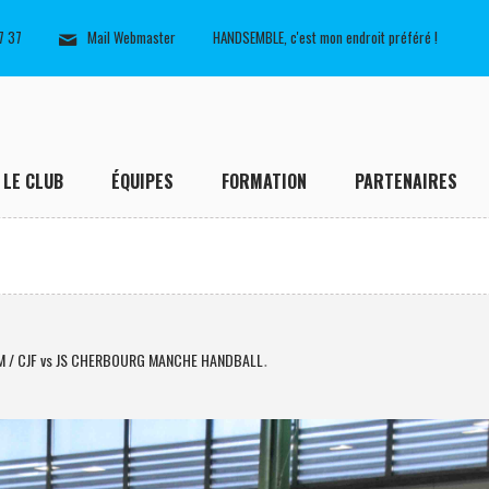
7 37
Mail Webmaster
HANDSEMBLE, c'est mon endroit préféré !
LE CLUB
ÉQUIPES
FORMATION
PARTENAIRES
M / CJF vs JS CHERBOURG MANCHE HANDBALL
.