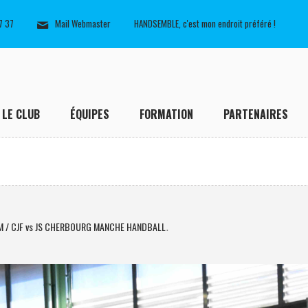
7 37
Mail Webmaster
HANDSEMBLE, c'est mon endroit préféré !
LE CLUB
ÉQUIPES
FORMATION
PARTENAIRES
M / CJF vs JS CHERBOURG MANCHE HANDBALL
.