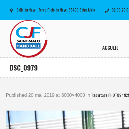
Salle du Naye : Terre-Plein du Naye, 35400 Saint-Malo
02 99 20 0
ACCUEIL
DSC_0979
Reportage PHOTOS : N2
Published
20 mai 2019
at 6000×4000 in