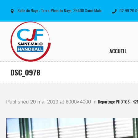
Salle du Naye : Terre-Plein du Naye, 35400 Saint-Malo
02 99 20 0
ACCUEIL
DSC_0978
Reportage PHOTOS : N2
Published
20 mai 2019
at 6000×4000 in