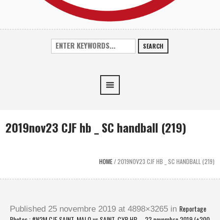
SEARCH
2019nov23 CJF hb _ SC handball (219)
HOME
/
2019NOV23 CJF HB _ SC HANDBALL (219)
Reportage
Published
25 novembre 2019
at 4898×3265 in
Photos : #N2M CJF SAINT-MALO vs SAINT-CYR HB – 23 novembre 2019 (+200