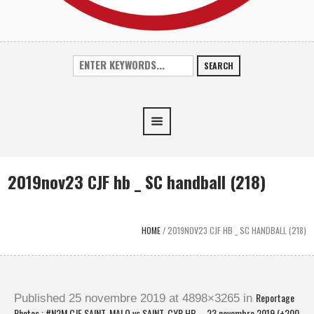
SEARCH
2019nov23 CJF hb _ SC handball (218)
HOME
/
2019NOV23 CJF HB _ SC HANDBALL (218)
Reportage
Published
25 novembre 2019
at 4898×3265 in
Photos : #N2M CJF SAINT-MALO vs SAINT-CYR HB – 23 novembre 2019 (+200