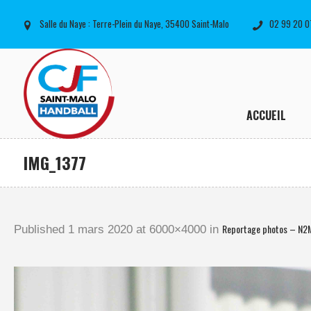
Salle du Naye : Terre-Plein du Naye, 35400 Saint-Malo
02 99 20 0
ACCUEIL
IMG_1377
Reportage photos – N2
Published
1 mars 2020
at 6000×4000 in