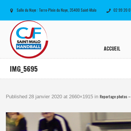
Salle du Naye : Terre-Plein du Naye, 35400 Saint-Malo
02 99 20 0
ACCUEIL
IMG_5695
Reportage photos –
Published
28 janvier 2020
at 2660×1915 in