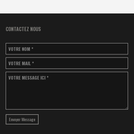
CONTACTEZ NOUS
VOTRE NOM
*
VOTRE MAIL
*
VOTRE MESSAGE ICI
*
Envoyer Message