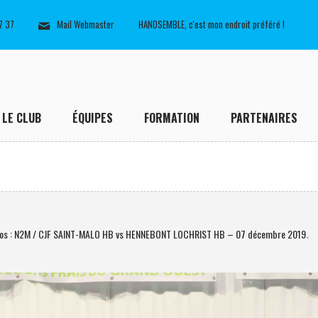
7 37
Mail Webmaster
HANDSEMBLE, c'est mon endroit préféré !
LE CLUB
ÉQUIPES
FORMATION
PARTENAIRES
tos : N2M / CJF SAINT-MALO HB vs HENNEBONT LOCHRIST HB – 07 décembre 2019
.