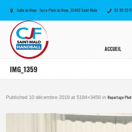
Salle du Naye : Terre-Plein du Naye, 35400 Saint-Malo
02 99 20 0
ACCUEIL
IMG_1359
Reportage Pho
Published
10 décembre 2019
at 5184×3456 in