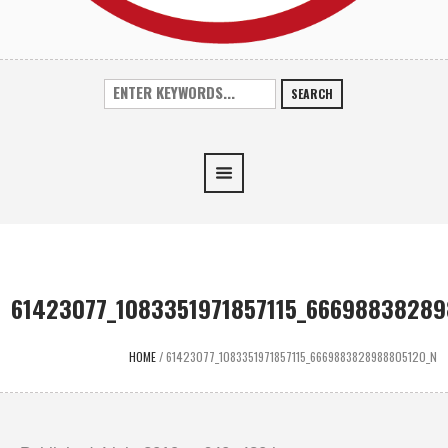
SEARCH
61423077_1083351971857115_6669883828
HOME
/
61423077_1083351971857115_6669883828988805120_N