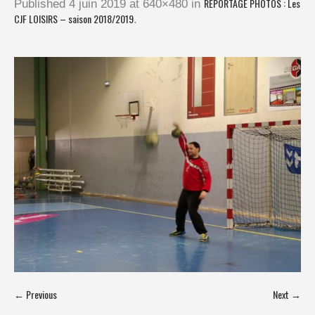
REPORTAGE PHOTOS : Les
Published
4 juin 2019
at 640×480 in
CJF LOISIRS – saison 2018/2019
.
← Previous
Next →