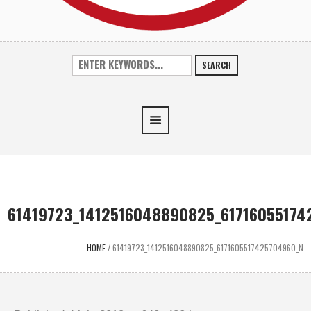
SEARCH
61419723_1412516048890825_61716055174
HOME
/
61419723_1412516048890825_6171605517425704960_N