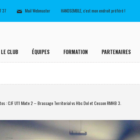
7 37
Mail Webmaster
HANDSEMBLE, c'est mon endroit préféré !
LE CLUB
ÉQUIPES
FORMATION
PARTENAIRES
os : CJF U11 Mixte 2 – Brassage Territorial vs Hbc Dol et Cesson RMHB 3
.