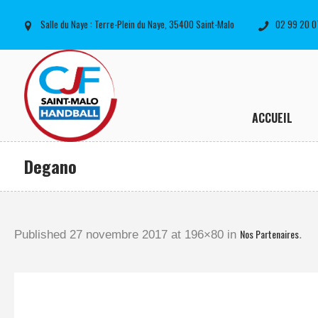
Salle du Naye : Terre-Plein du Naye, 35400 Saint-Malo
02 99 20 0
ACCUEIL
Degano
Nos Partenaires
Published
27 novembre 2017
at 196×80 in
.