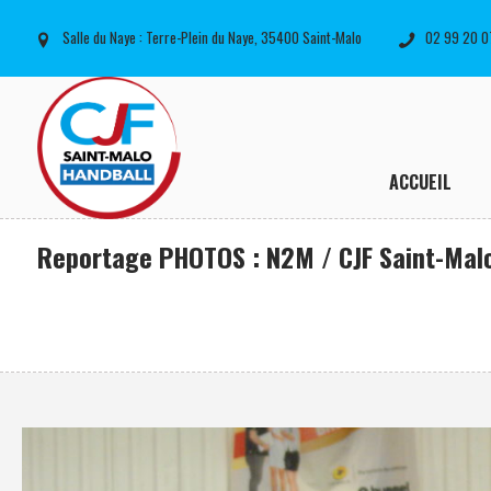
Salle du Naye : Terre-Plein du Naye, 35400 Saint-Malo
02 99 20 0
ACCUEIL
Reportage PHOTOS : N2M / CJF Saint-Mal