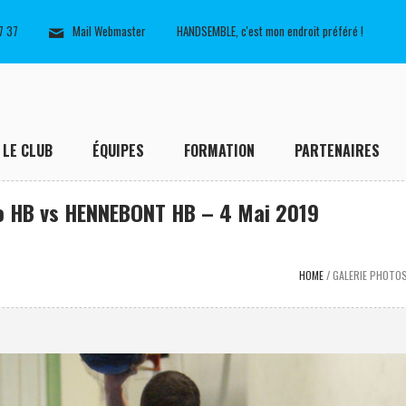
7 37
Mail Webmaster
HANDSEMBLE, c'est mon endroit préféré !
LE CLUB
ÉQUIPES
FORMATION
PARTENAIRES
o HB vs HENNEBONT HB – 4 Mai 2019
HOME
/
GALERIE PHOTO