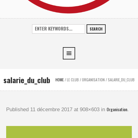
SEARCH
salarie_du_club
HOME
/
LE CLUB
/
ORGANISATION
/
SALARIE_DU_CLUB
Organisation
Published
11 décembre 2017
at 908×603 in
.