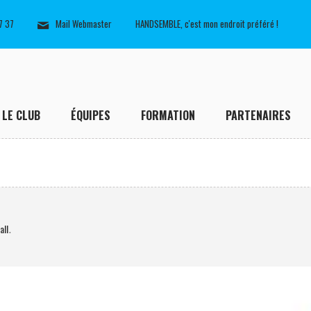
7 37
Mail Webmaster
HANDSEMBLE, c'est mon endroit préféré !
LE CLUB
ÉQUIPES
FORMATION
PARTENAIRES
all
.