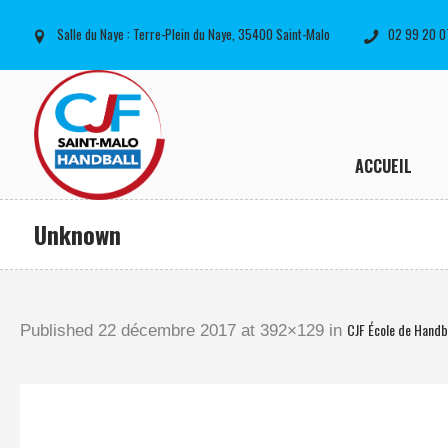
Salle du Naye : Terre-Plein du Naye, 35400 Saint-Malo
02 99 20 0
ACCUEIL
Unknown
CJF École de Handb
Published
22 décembre 2017
at 392×129 in