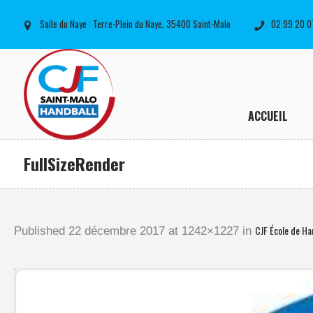
Salle du Naye : Terre-Plein du Naye, 35400 Saint-Malo
02 99 20 0
ACCUEIL
FullSizeRender
CJF École de Ha
Published
22 décembre 2017
at 1242×1227 in