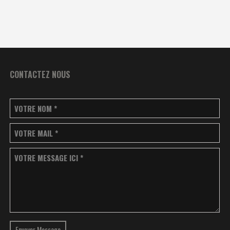
CONTACTEZ NOUS
VOTRE NOM
*
VOTRE MAIL
*
VOTRE MESSAGE ICI
*
Envoyer Message