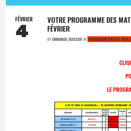
VOTRE PROGRAMME DES MATC
FÉVRIER
4
FÉVRIER
BY
EMMANUEL BOISSIER
IN
PROGRAMME MATCHS WEEK-
CLIQ
P
LE PROGRA