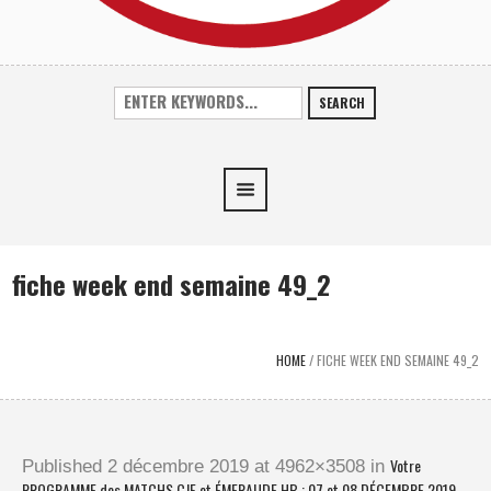
SEARCH
fiche week end semaine 49_2
HOME
/
FICHE WEEK END SEMAINE 49_2
Votre
Published
2 décembre 2019
at 4962×3508 in
PROGRAMME des MATCHS CJF et ÉMERAUDE HB : 07 et 08 DÉCEMBRE 2019
.