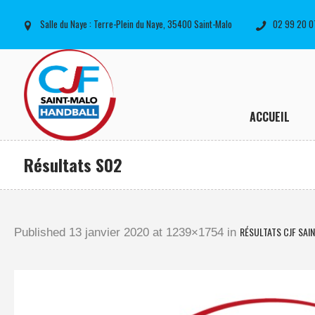
Salle du Naye : Terre-Plein du Naye, 35400 Saint-Malo
02 99 20 0
ACCUEIL
Résultats S02
RÉSULTATS CJF SAI
Published
13 janvier 2020
at 1239×1754 in