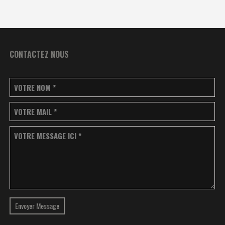
CONTACTEZ NOUS
VOTRE NOM
*
VOTRE MAIL
*
VOTRE MESSAGE ICI
*
Envoyer Message