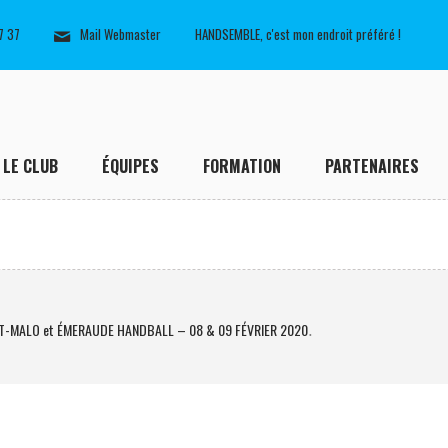
7 37
Mail Webmaster
HANDSEMBLE, c'est mon endroit préféré !
LE CLUB
ÉQUIPES
FORMATION
PARTENAIRES
NT-MALO et ÉMERAUDE HANDBALL – 08 & 09 FÉVRIER 2020
.