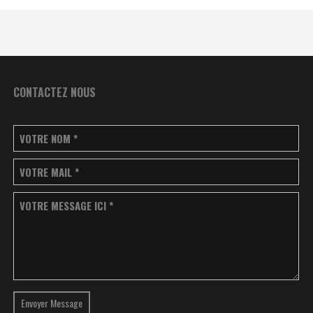
CONTACTEZ NOUS
VOTRE NOM
*
VOTRE MAIL
*
VOTRE MESSAGE ICI
*
Envoyer Message