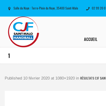
Salle du Naye : Terre-Plein du Naye, 35400 Saint-Malo
02 99 20 0
ACCUEIL
1
RÉSULTATS CJF SAI
Published
10 février 2020
at 1080×1920 in