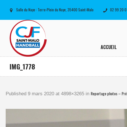
Salle du Naye : Terre-Plein du Naye, 35400 Saint-Malo
02 99 20 0
ACCUEIL
IMG_1778
Reportage photos – Pr
Published
9 mars 2020
at 4898×3265 in