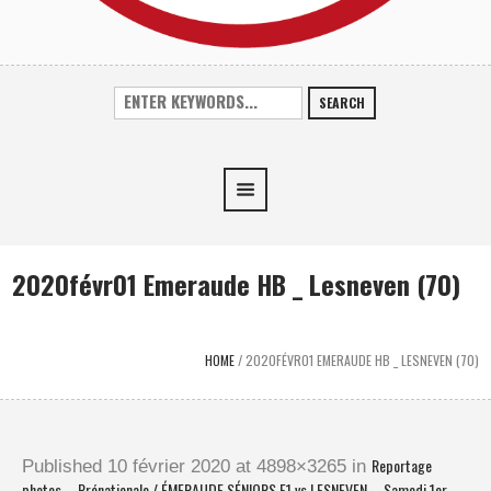
SEARCH
2020févr01 Emeraude HB _ Lesneven (70)
HOME
/
2020FÉVR01 EMERAUDE HB _ LESNEVEN (70)
Reportage
Published
10 février 2020
at 4898×3265 in
photos – Prénationale / ÉMERAUDE SÉNIORS F1 vs LESNEVEN – Samedi 1er