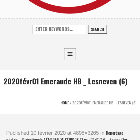
SEARCH
2020févr01 Emeraude HB _ Lesneven (6)
HOME
/
2020FÉVR01 EMERAUDE HB _ LESNEVEN (6)
Reportage
Published
10 février 2020
at 4898×3265 in
photos – Prénationale / ÉMERAUDE SÉNIORS F1 vs LESNEVEN – Samedi 1er