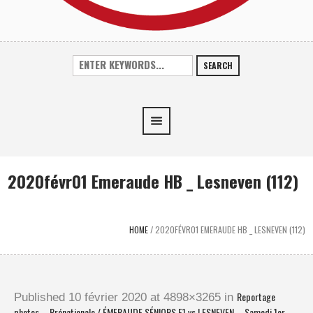
SEARCH
2020févr01 Emeraude HB _ Lesneven (112)
HOME
/
2020FÉVR01 EMERAUDE HB _ LESNEVEN (112)
Reportage
Published
10 février 2020
at 4898×3265 in
photos – Prénationale / ÉMERAUDE SÉNIORS F1 vs LESNEVEN – Samedi 1er