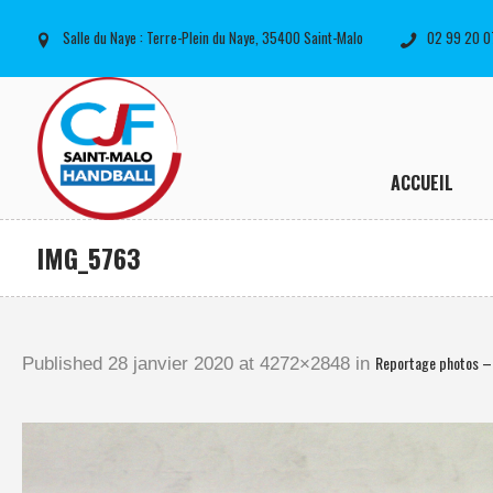
Salle du Naye : Terre-Plein du Naye, 35400 Saint-Malo
02 99 20 0
ACCUEIL
IMG_5763
Reportage photos –
Published
28 janvier 2020
at 4272×2848 in