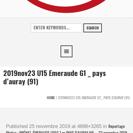
SEARCH
2019nov23 U15 Emeraude G1 _ pays
d’auray (91)
HOME
/
2019NOV23 U15 EMERAUDE G1 _ PAYS D’AURAY (91)
Reportage
Published
25 novembre 2019
at 4898×3265 in
Photos : PRÉNAT. ÉMERAUDE U15G 1 vs PAYS D’AURAY HB – 23 novembre 2019