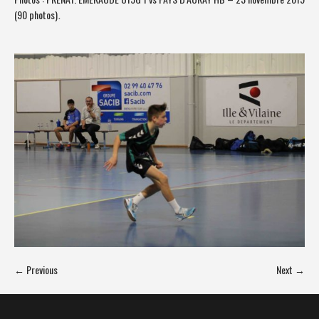
(90 photos)
.
← Previous
Next →