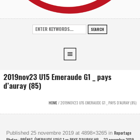
SEARCH
2019nov23 U15 Emeraude G1 _ pays
d’auray (85)
HOME
/
2019NOV23 U15 EMERAUDE G1 _ PAYS D’AURAY (85)
Reportage
Published
25 novembre 2019
at 4898×3265 in
Photos : PRÉNAT. ÉMERAUDE U15G 1 vs PAYS D’AURAY HB – 23 novembre 2019