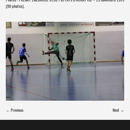
(90 photos)
.
← Previous
Next →