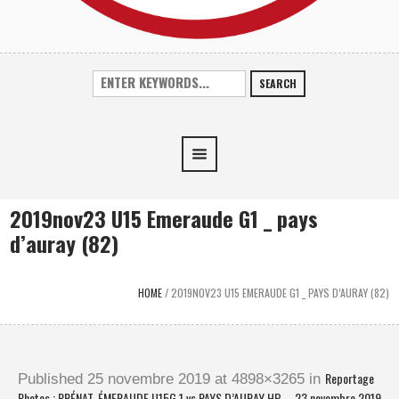
SEARCH
2019nov23 U15 Emeraude G1 _ pays
d’auray (82)
HOME
/
2019NOV23 U15 EMERAUDE G1 _ PAYS D’AURAY (82)
Reportage
Published
25 novembre 2019
at 4898×3265 in
Photos : PRÉNAT. ÉMERAUDE U15G 1 vs PAYS D’AURAY HB – 23 novembre 2019