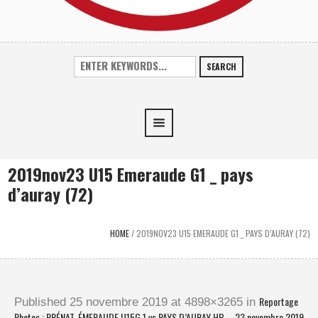
SEARCH
2019nov23 U15 Emeraude G1 _ pays
d’auray (72)
HOME
/
2019NOV23 U15 EMERAUDE G1 _ PAYS D’AURAY (72)
Reportage
Published
25 novembre 2019
at 4898×3265 in
Photos : PRÉNAT. ÉMERAUDE U15G 1 vs PAYS D’AURAY HB – 23 novembre 2019