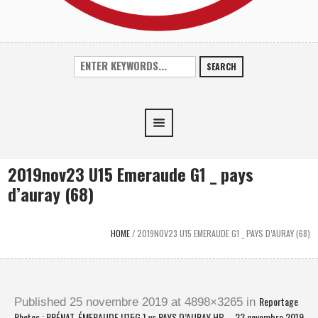
SEARCH
2019nov23 U15 Emeraude G1 _ pays
d’auray (68)
HOME
/
2019NOV23 U15 EMERAUDE G1 _ PAYS D’AURAY (68)
Reportage
Published
25 novembre 2019
at 4898×3265 in
Photos : PRÉNAT. ÉMERAUDE U15G 1 vs PAYS D’AURAY HB – 23 novembre 2019