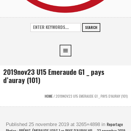
SEARCH
2019nov23 U15 Emeraude G1 _ pays
d’auray (101)
HOME
/
2019NOV23 U15 EMERAUDE G1 _ PAYS D’AURAY (101)
Reportage
Published
25 novembre 2019
at 3265×4898 in
Photos : PRÉNAT. ÉMERAUDE U15G 1 vs PAYS D’AURAY HB – 23 novembre 2019