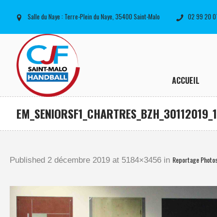
Salle du Naye : Terre-Plein du Naye, 35400 Saint-Malo
02 99 20 0
ACCUEIL
EM_SENIORSF1_CHARTRES_BZH_30112019_
Reportage Photo
Published
2 décembre 2019
at 5184×3456 in