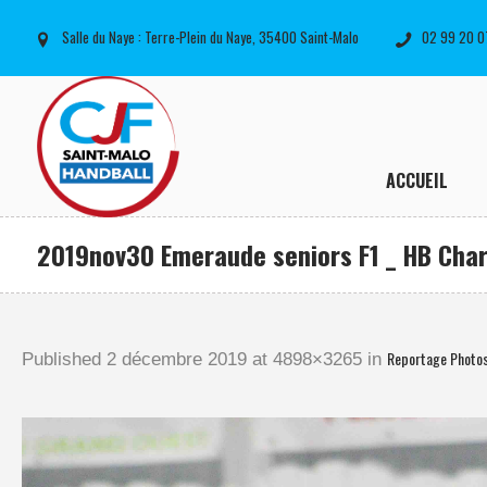
Salle du Naye : Terre-Plein du Naye, 35400 Saint-Malo
02 99 20 0
ACCUEIL
2019nov30 Emeraude seniors F1 _ HB Char
Reportage Photo
Published
2 décembre 2019
at 4898×3265 in