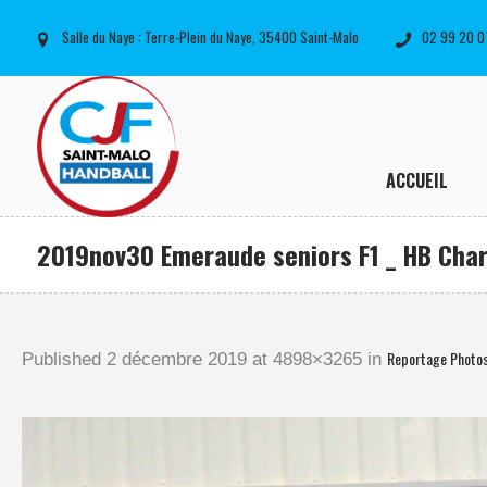
Salle du Naye : Terre-Plein du Naye, 35400 Saint-Malo
02 99 20 0
ACCUEIL
2019nov30 Emeraude seniors F1 _ HB Char
Reportage Photo
Published
2 décembre 2019
at 4898×3265 in