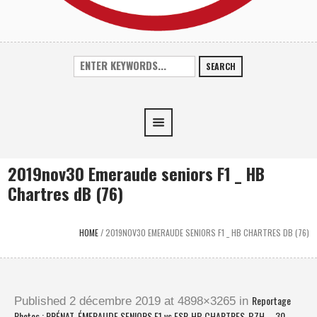
SEARCH
2019nov30 Emeraude seniors F1 _ HB
Chartres dB (76)
HOME
/
2019NOV30 EMERAUDE SENIORS F1 _ HB CHARTRES DB (76)
Reportage
Published
2 décembre 2019
at 4898×3265 in
Photos : PRÉNAT. ÉMERAUDE SENIORS F1 vs ESP. HB CHARTRES-BZH – 30