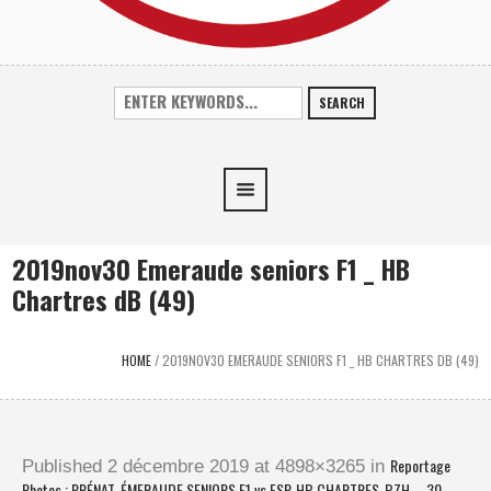
SEARCH
2019nov30 Emeraude seniors F1 _ HB
Chartres dB (49)
HOME
/
2019NOV30 EMERAUDE SENIORS F1 _ HB CHARTRES DB (49)
Reportage
Published
2 décembre 2019
at 4898×3265 in
Photos : PRÉNAT. ÉMERAUDE SENIORS F1 vs ESP. HB CHARTRES-BZH – 30