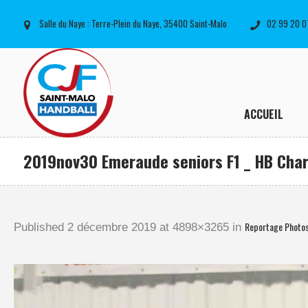
Salle du Naye : Terre-Plein du Naye, 35400 Saint-Malo
02 99 20 0
ACCUEIL
2019nov30 Emeraude seniors F1 _ HB Char
Reportage Photo
Published
2 décembre 2019
at 4898×3265 in