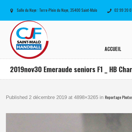
Salle du Naye : Terre-Plein du Naye, 35400 Saint-Malo
02 99 20 0
ACCUEIL
2019nov30 Emeraude seniors F1 _ HB Char
Reportage Photo
Published
2 décembre 2019
at 4898×3265 in