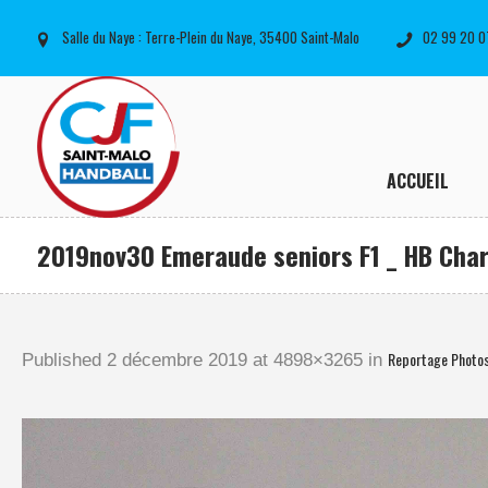
Salle du Naye : Terre-Plein du Naye, 35400 Saint-Malo
02 99 20 0
ACCUEIL
2019nov30 Emeraude seniors F1 _ HB Char
Reportage Photo
Published
2 décembre 2019
at 4898×3265 in