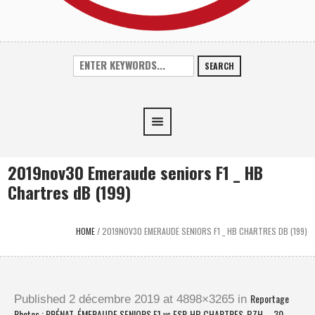
SEARCH
2019nov30 Emeraude seniors F1 _ HB
Chartres dB (199)
HOME
/
2019NOV30 EMERAUDE SENIORS F1 _ HB CHARTRES DB (199)
Reportage
Published
2 décembre 2019
at 4898×3265 in
Photos : PRÉNAT. ÉMERAUDE SENIORS F1 vs ESP. HB CHARTRES-BZH – 30