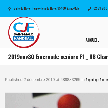
Salle du Naye : Terre-Plein du Naye, 35400 Saint-Malo
02 99 20 0
ACCUEIL
2019nov30 Emeraude seniors F1 _ HB Char
Reportage Photo
Published
2 décembre 2019
at 4898×3265 in