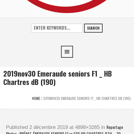
SEARCH
2019nov30 Emeraude seniors F1 _ HB
Chartres dB (190)
HOME
/
2019NOV30 EMERAUDE SENIORS F1 _ HB CHARTRES DB (190)
Reportage
Published
2 décembre 2019
at 4898×3265 in
Photos : PRÉNAT. ÉMERAUDE SENIORS F1 vs ESP. HB CHARTRES-BZH – 30