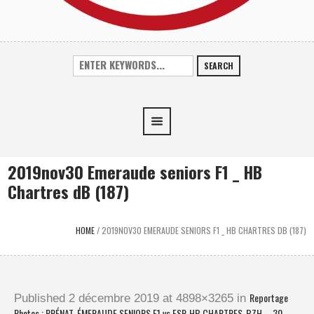
SEARCH
2019nov30 Emeraude seniors F1 _ HB
Chartres dB (187)
HOME
/
2019NOV30 EMERAUDE SENIORS F1 _ HB CHARTRES DB (187)
Reportage
Published
2 décembre 2019
at 4898×3265 in
Photos : PRÉNAT. ÉMERAUDE SENIORS F1 vs ESP. HB CHARTRES-BZH – 30