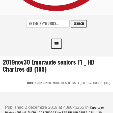
SEARCH
2019nov30 Emeraude seniors F1 _ HB
Chartres dB (185)
HOME
/
2019NOV30 EMERAUDE SENIORS F1 _ HB CHARTRES DB (185)
Reportage
Published
2 décembre 2019
at 4898×3265 in
Photos : PRÉNAT. ÉMERAUDE SENIORS F1 vs ESP. HB CHARTRES-BZH – 30